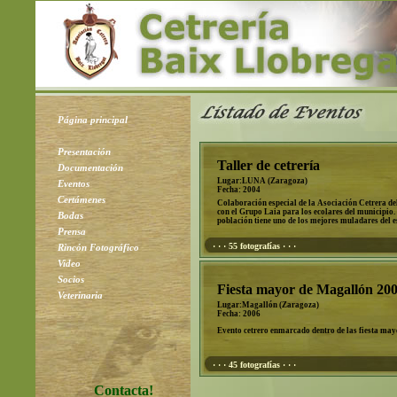
Página principal
Presentación
Taller de cetrería
Documentación
Lugar:LUNA (Zaragoza)
Eventos
Fecha: 2004
Certámenes
Colaboración especial de la Asociación Cetrera d
con el Grupo Laia para los ecolares del municipio.
Bodas
población tiene uno de los mejores muladares del e
Prensa
· · · 55 fotografías · · ·
Rincón Fotográfico
Video
Socios
Fiesta mayor de Magallón 20
Veterinaria
Lugar:Magallón (Zaragoza)
Fecha: 2006
Evento cetrero enmarcado dentro de las fiesta may
· · · 45 fotografías · · ·
Contacta!