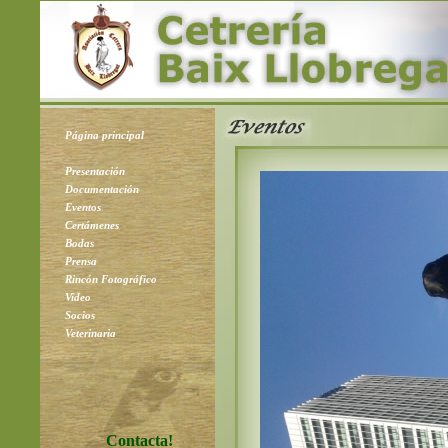
Página principal
Presentación
Documentación
Eventos
Certámenes
Bodas
Prensa
Rincón Fotográfico
Video
Socios
Veterinaria
Contacta!