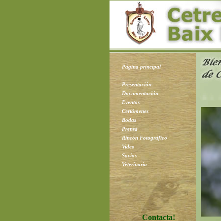
Página principal
Presentación
Documentación
Eventos
Certámenes
Bodas
Prensa
Rincón Fotográfico
Video
Socios
Veterinaria
Contacta!