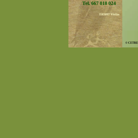
Tel. 667 018 024
3583097
Visitas
© CETRE